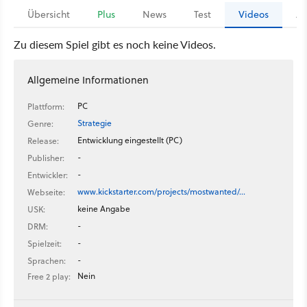
Übersicht
Plus
News
Test
Videos
Ar
Zu diesem Spiel gibt es noch keine Videos.
Allgemeine Informationen
PC
Plattform:
Strategie
Genre:
Entwicklung eingestellt (PC)
Release:
-
Publisher:
-
Entwickler:
www.kickstarter.com/projects/mostwanted/…
Webseite:
keine Angabe
USK:
-
DRM:
-
Spielzeit:
-
Sprachen:
Nein
Free 2 play: