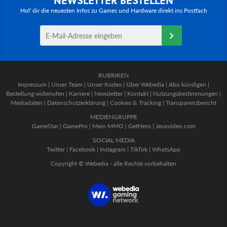
Hol' dir die neuesten Infos zu Games und Hardware direkt ins Postfach
RUBRIKEN
Impressum
|
Unser Team
|
Unser Kodex
|
Über Webedia
|
Abo kündigen
|
Bestellung widerrufen
|
Karriere
|
Newsletter
|
Kontakt
|
Nutzungsbestimmungen
|
Mediadaten
|
Datenschutzerklärung
|
Cookies & Tracking
|
Transparenzbericht
MEDIENGRUPPE
GameStar
|
GamePro
|
Mein MMO
|
GetHero
|
Jeuxvideo.com
SOCIAL MEDIA
Twitter
|
Facebook
|
Instagram
|
TikTok
|
WhatsApp
Copyright © Webedia - alle Rechte vorbehalten