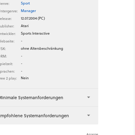
Sport
enre:
Manager
ntergenre:
12.07.2004 (PC)
elease:
Atari
ublisher:
Sports Interactive
ntwickler:
-
ebseite:
ohne Altersbeschränkung
SK:
-
DRM:
-
pielzeit:
-
prachen:
Nein
ree 2 play:
Minimale Systemanforderungen
Empfohlene Systemanforderungen