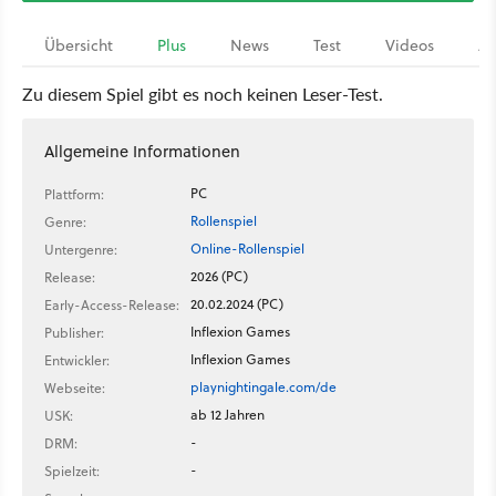
Übersicht
Plus
News
Test
Videos
Ar
Zu diesem Spiel gibt es noch keinen Leser-Test.
Allgemeine Informationen
PC
Plattform:
Rollenspiel
Genre:
Online-Rollenspiel
Untergenre:
2026 (PC)
Release:
20.02.2024 (PC)
Early-Access-Release:
Inflexion Games
Publisher:
Inflexion Games
Entwickler:
playnightingale.com/de
Webseite:
ab 12 Jahren
USK:
-
DRM:
-
Spielzeit: