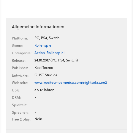
Jahrhunderts versetzt. Wir steuern Alushe, eine Ritterin, die
ihre Freundin und Priesterin Liliana um jeden Preis beschützen
möchte. Während eines Hinterhalts wird Alushe allerdings
getötet, nur um wenig später als Halbdämon zu erwachen –
Allgemeine Informationen
als Gefangene der finsteren religiösen Organisation »Neue
Kurie«.
PC, PS4, Switch
Plattform:
Rollenspiel
Genre:
Action-Rollenspiel
Untergenre:
24.10.2017 (PC, PS4, Switch)
Release:
Koei Tecmo
Publisher:
GUST Studios
Entwickler:
www.koeitecmoamerica.com/nightsofazure2
Webseite:
ab 12 Jahren
USK:
-
DRM:
-
Spielzeit:
-
Sprachen:
Nein
Free 2 play: