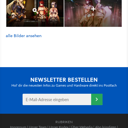
6
alle Bilder ansehen
NEWSLETTER BESTELLEN
Hol' dir die neuesten Infos zu Games und Hardware direkt ins Postfach
RUBRIKEN
Impressum
|
Unser Team
|
Unser Kodex
|
Über Webedia
|
Abo kündigen
|