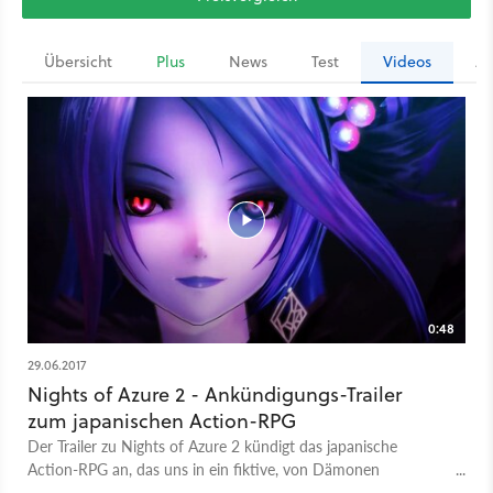
Übersicht
Plus
News
Test
Videos
Ar
0:48
29.06.2017
Nights of Azure 2 - Ankündigungs-Trailer
zum japanischen Action-RPG
Der Trailer zu Nights of Azure 2 kündigt das japanische
Action-RPG an, das uns in ein fiktive, von Dämonen
heimgesuchte, europäische Stadt gegen Ende des 19.