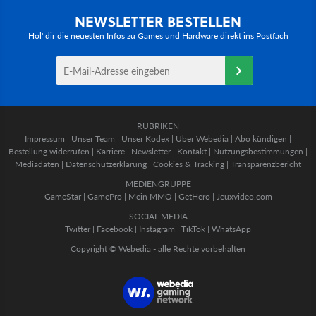
NEWSLETTER BESTELLEN
Hol' dir die neuesten Infos zu Games und Hardware direkt ins Postfach
RUBRIKEN
Impressum
|
Unser Team
|
Unser Kodex
|
Über Webedia
|
Abo kündigen
|
Bestellung widerrufen
|
Karriere
|
Newsletter
|
Kontakt
|
Nutzungsbestimmungen
|
Mediadaten
|
Datenschutzerklärung
|
Cookies & Tracking
|
Transparenzbericht
MEDIENGRUPPE
GameStar
|
GamePro
|
Mein MMO
|
GetHero
|
Jeuxvideo.com
SOCIAL MEDIA
Twitter
|
Facebook
|
Instagram
|
TikTok
|
WhatsApp
Copyright © Webedia - alle Rechte vorbehalten