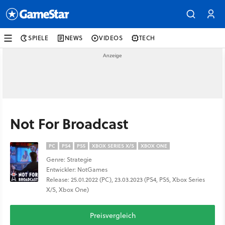
SPIELE
NEWS
VIDEOS
TECH
Not For Broadcast
PC
PS4
PS5
XBOX SERIES X/S
XBOX ONE
Genre: Strategie
Entwickler: NotGames
Release: 25.01.2022 (PC), 23.03.2023 (PS4, PS5, Xbox Series
X/S, Xbox One)
Preisvergleich