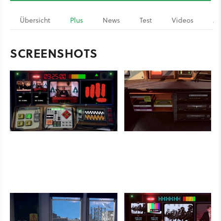
Übersicht
Plus
News
Test
Videos
Ar
SCREENSHOTS