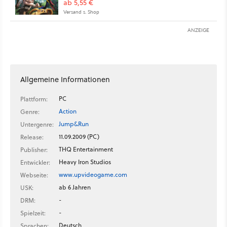
ab 5,55 €
Versand s. Shop
ANZEIGE
Allgemeine Informationen
PC
Plattform:
Action
Genre:
Jump&Run
Untergenre:
11.09.2009 (PC)
Release:
THQ Entertainment
Publisher:
Heavy Iron Studios
Entwickler:
www.upvideogame.com
Webseite:
ab 6 Jahren
USK:
-
DRM:
-
Spielzeit:
Deutsch
Sprachen: