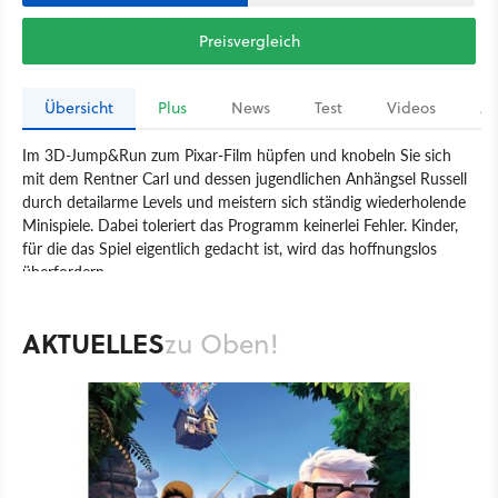
Preisvergleich
Übersicht
Plus
News
Test
Videos
Ar
Im 3D-Jump&Run zum Pixar-Film hüpfen und knobeln Sie sich
mit dem Rentner Carl und dessen jugendlichen Anhängsel Russell
durch detailarme Levels und meistern sich ständig wiederholende
Minispiele. Dabei toleriert das Programm keinerlei Fehler. Kinder,
für die das Spiel eigentlich gedacht ist, wird das hoffnungslos
überfordern.
Spiel
PC
Action
Jump&Run
THQ Entertainment
AKTUELLES
zu Oben!
Heavy Iron Studios
Oben!