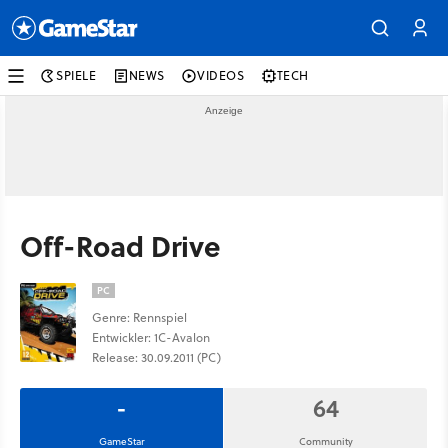
SPIELE
NEWS
VIDEOS
TECH
Off-Road Drive
PC
Genre: Rennspiel
Entwickler: 1C-Avalon
Release: 30.09.2011 (PC)
-
64
GameStar
Community