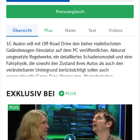
Preisvergleich
Übersicht
Plus
News
Test
Videos
Ar
1C Avalon will mit Off-Road Drive den bisher realistischsten
Geländewagen-Simulator auf dem PC veröffentlichen. Akkurat
umgesetzte Regelwerke, ein detailliertes Schadensmodell und eine
Fahrphysik, die sowohl den Zustand ihres Autos als auch den
veränderbaren Untergrund berücksichtigt sollen auch
anspruchsvolle Genre-Fans überzeugen. Als technisches
Grundgerüst dient die Unreal Engine 3, die auch die
Fahrzeugcockpits detailliert wiedergibt.
EXKLUSIV BEI
Spiel
PC
Rennspiel
Sport
1C Company
1C-Avalon
PLUS
Off-Road Drive