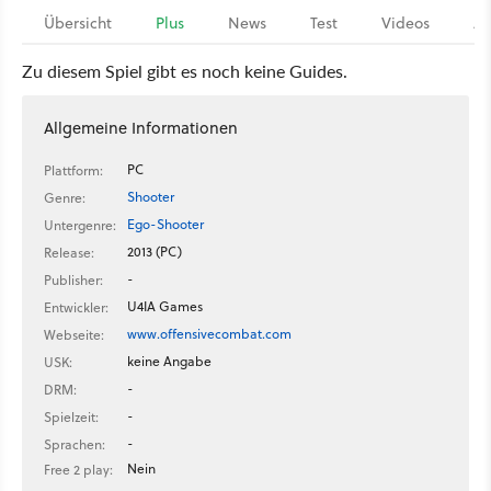
Übersicht
Plus
News
Test
Videos
Ar
Zu diesem Spiel gibt es noch keine Guides.
Allgemeine Informationen
PC
Plattform:
Shooter
Genre:
Ego-Shooter
Untergenre:
2013 (PC)
Release:
-
Publisher:
U4IA Games
Entwickler:
www.offensivecombat.com
Webseite:
keine Angabe
USK:
-
DRM:
-
Spielzeit:
-
Sprachen:
Nein
Free 2 play: