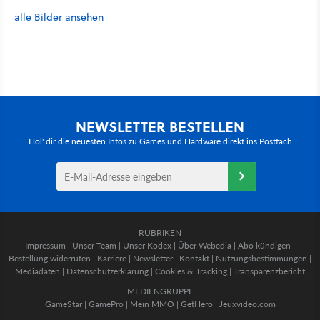
alle Bilder ansehen
NEWSLETTER BESTELLEN
Hol' dir die neuesten Infos zu Games und Hardware direkt ins Postfach
RUBRIKEN
Impressum
|
Unser Team
|
Unser Kodex
|
Über Webedia
|
Abo kündigen
|
Bestellung widerrufen
|
Karriere
|
Newsletter
|
Kontakt
|
Nutzungsbestimmungen
|
Mediadaten
|
Datenschutzerklärung
|
Cookies & Tracking
|
Transparenzbericht
MEDIENGRUPPE
GameStar
|
GamePro
|
Mein MMO
|
GetHero
|
Jeuxvideo.com