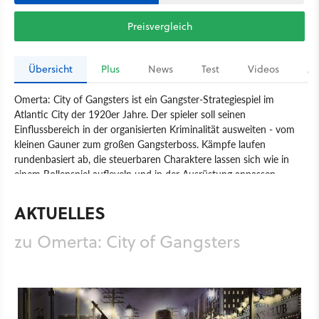
Preisvergleich
Übersicht
Plus
News
Test
Videos
Ar
Omerta: City of Gangsters ist ein Gangster-Strategiespiel im
Atlantic City der 1920er Jahre. Der spieler soll seinen
Einflussbereich in der organisierten Kriminalität ausweiten - vom
kleinen Gauner zum großen Gangsterboss. Kämpfe laufen
rundenbasiert ab, die steuerbaren Charaktere lassen sich wie in
einem Rollenspiel aufleveln und in der Ausrüstung anpassen.
Neben der rund 15 Stunden langen Solo-Kampagne gibt es einen
Koop- und einen klassischen Spieler-gegen-Spieler-Multiplayer.
AKTUELLES
Atlantic City ist in Omerta: City of Gangsters in 20 Karten mit
verschiedenen Stadtteilen aufgeteilt.
zu Omerta: City of Gangsters
Spiel
PC
Xbox 360
Xbox
Strategie
Wirtschaftssimulation
Kalypso Media
Haemimont Games
Omerta: City of Gangsters