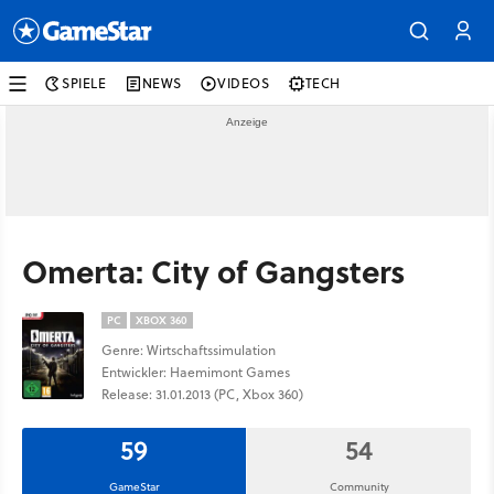
SPIELE
NEWS
VIDEOS
TECH
Omerta: City of Gangsters
PC
XBOX 360
Genre: Wirtschaftssimulation
Entwickler: Haemimont Games
Release: 31.01.2013 (PC, Xbox 360)
59
54
GameStar
Community