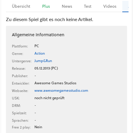
Übersicht
Plus
News
Test
Videos
Ar
Zu diesem Spiel gibt es noch keine Artikel.
Allgemeine Informationen
PC
Plattform:
Action
Genre:
Jump&Run
Untergenre:
05.12.2013 (PC)
Release:
-
Publisher:
Awesome Games Studios
Entwickler:
www.awesomegamesstudio.com
Webseite:
noch nicht geprüft
USK:
-
DRM:
-
Spielzeit:
-
Sprachen:
Nein
Free 2 play: