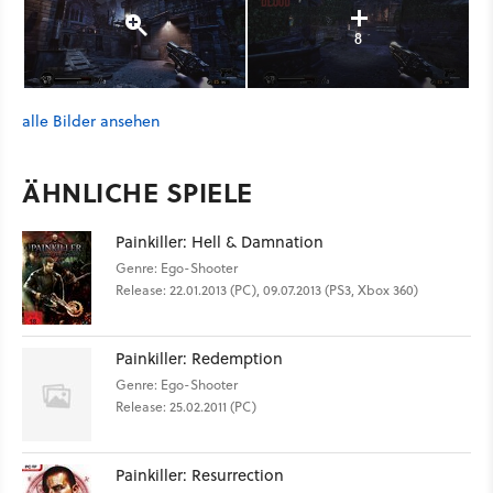
8
alle Bilder ansehen
ÄHNLICHE SPIELE
Painkiller: Hell & Damnation
Genre: Ego-Shooter
Release: 22.01.2013 (PC), 09.07.2013 (PS3, Xbox 360)
Painkiller: Redemption
Genre: Ego-Shooter
Release: 25.02.2011 (PC)
Painkiller: Resurrection