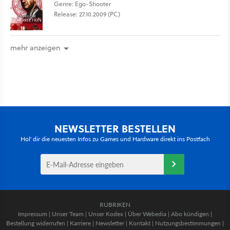
Genre: Ego-Shooter
Release: 27.10.2009 (PC)
mehr anzeigen
NEWSLETTER BESTELLEN
Hol' dir die neuesten Infos zu Games und Hardware direkt ins Postfach
RUBRIKEN
Impressum
|
Unser Team
|
Unser Kodex
|
Über Webedia
|
Abo kündigen
|
Bestellung widerrufen
|
Karriere
|
Newsletter
|
Kontakt
|
Nutzungsbestimmungen
|