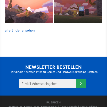
6
alle Bilder ansehen
NEWSLETTER BESTELLEN
Hol' dir die neuesten Infos zu Games und Hardware direkt ins Postfach
RUBRIKEN
Impressum
|
Unser Team
|
Unser Kodex
|
Über Webedia
|
Abo kündigen
|