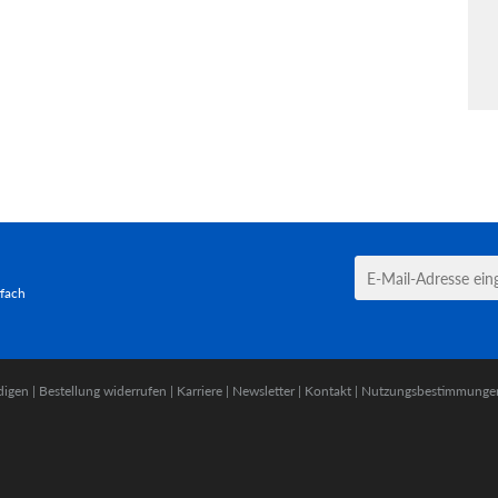
tfach
digen
|
Bestellung widerrufen
|
Karriere
|
Newsletter
|
Kontakt
|
Nutzungsbestimmunge