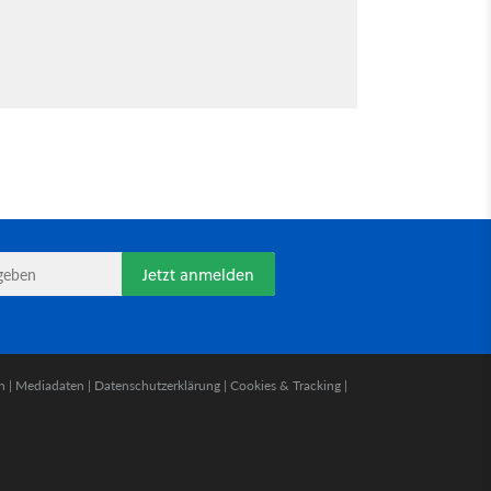
Jetzt anmelden
n
|
Mediadaten
|
Datenschutzerklärung
|
Cookies & Tracking
|