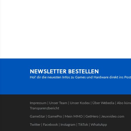
NEWSLETTER BESTELLEN
Hol' dir die neuesten Infos zu Games und Hardware direkt ins Pos
Impressum
|
Unser Team
|
Unser Kodex
|
Über Webedia
|
Abo kün
Transparenzbericht
GameStar
|
GamePro
|
Mein MMO
|
GetHero
|
Jeuxvideo.com
Twitter
|
Facebook
|
Instagram
|
TikTok
|
WhatsApp