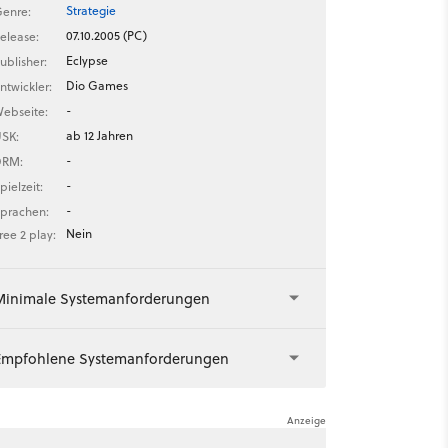
Strategie
enre:
07.10.2005 (PC)
elease:
Eclypse
ublisher:
Dio Games
ntwickler:
-
ebseite:
ab 12 Jahren
SK:
-
DRM:
-
pielzeit:
-
prachen:
Nein
ree 2 play:
Minimale Systemanforderungen
Empfohlene Systemanforderungen