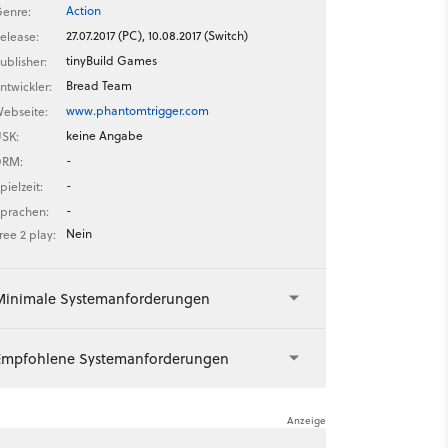
Action
enre:
27.07.2017 (PC), 10.08.2017 (Switch)
elease:
tinyBuild Games
ublisher:
Bread Team
ntwickler:
www.phantomtrigger.com
ebseite:
keine Angabe
SK:
-
DRM:
-
pielzeit:
-
prachen:
Nein
ree 2 play:
Minimale Systemanforderungen
Empfohlene Systemanforderungen