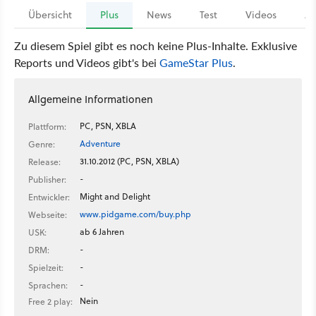
Übersicht
Plus
News
Test
Videos
Ar
Zu diesem Spiel gibt es noch keine Plus-Inhalte. Exklusive
Reports und Videos gibt's bei
GameStar Plus
.
Allgemeine Informationen
PC, PSN, XBLA
Plattform:
Adventure
Genre:
31.10.2012 (PC, PSN, XBLA)
Release:
-
Publisher:
Might and Delight
Entwickler:
www.pidgame.com/buy.php
Webseite:
ab 6 Jahren
USK:
-
DRM:
-
Spielzeit:
-
Sprachen:
Nein
Free 2 play: