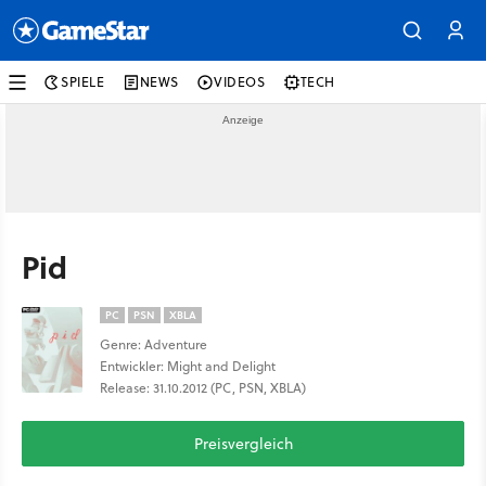
SPIELE
NEWS
VIDEOS
TECH
Pid
PC
PSN
XBLA
Genre: Adventure
Entwickler: Might and Delight
Release: 31.10.2012 (PC, PSN, XBLA)
Preisvergleich