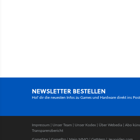
NEWSLETTER BESTELLEN
Hol' dir die neuesten Infos zu Games und Hardware direkt ins Pos
Impressum
|
Unser Team
|
Unser Kodex
|
Über Webedia
|
Abo kün
Transparenzbericht
GameStar
|
GamePro
|
Mein MMO
|
GetHero
|
Jeuxvideo.com