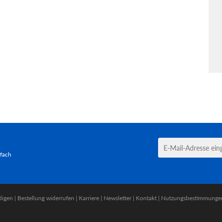
tfach
digen
|
Bestellung widerrufen
|
Karriere
|
Newsletter
|
Kontakt
|
Nutzungsbestimmunge