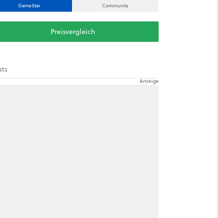
GameStar
Community
Preisvergleich
sts