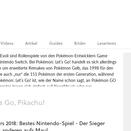
Videos
Artikel
Guides
Bilder
Lesertests
 Evoli sind Rollenspiele von den Pokémon-Entwicklern Game
intendo Switch. Bei Pokémon: Let’s Go! handelt es sich allerdings
rn um erweiterte Remakes von Pokémon Gelb, das 1998 für den
le auch „nur“ die 151 Pokémon der ersten Generation, während
Pokémon: Let’s Go! ist, wie der Name schon sagt, an Pokémon GO
Monster lassen sich einfach auf Knopfdruck oder per
 Pokéball Plus einen separat erhältlichen Controller. Die in
 Safari-Abschnitt in Pokémon: Let’s Go besuchen, beide Spiele
s Go, Pikachu!
n Pokémon: Let’s Go nach wie vor in den Trainer-Kämpfen. Die
ch vor allem in den Partner-Pokémon, die uns während des Spiels
s 2018: Bestes Nintendo-Spiel - Der Sieger
intendo
Pokémon: Let's Go, Pikachu!
Guide
Cozy Games
en anderen aufs Maul