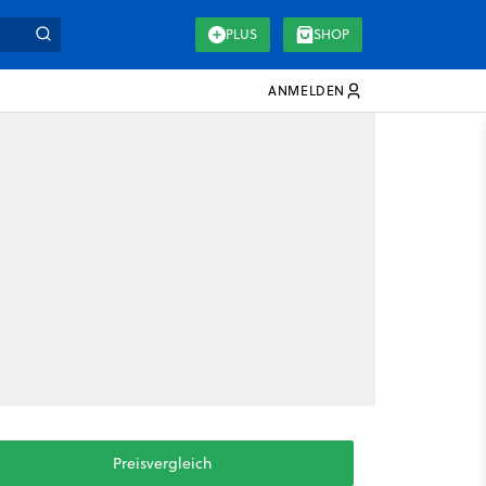
PLUS
SHOP
ANMELDEN
Preisvergleich