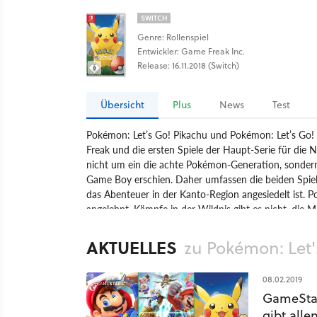
SWITCH
Genre: Rollenspiel
Entwickler: Game Freak Inc.
Release: 16.11.2018 (Switch)
Übersicht
Plus
News
Test
Pokémon: Let’s Go! Pikachu und Pokémon: Let’s Go!
Freak und die ersten Spiele der Haupt-Serie für die N
nicht um ein die achte Pokémon-Generation, sonde
Game Boy erschien. Daher umfassen die beiden Spie
das Abenteuer in der Kanto-Region angesiedelt ist. 
angelehnt. Kämpfe in der Wildnis gibt es nicht, die 
Bewegungssteuerung fangen. Hierfür gibt es auch einen
Pokémon GO gefangenen Monster können wir in einem
AKTUELLES
zu Pokémon: Let'
lassen sich miteinander verbinden. Kämpfe gibt es i
beiden Versionen Pikachu und Evoli unterscheiden si
08.02.2019
begleiten und eigene Attacken haben.
GameStar
Spiel
Nintendo Switch
Nintendo
Rollenspiel
N
gibt all