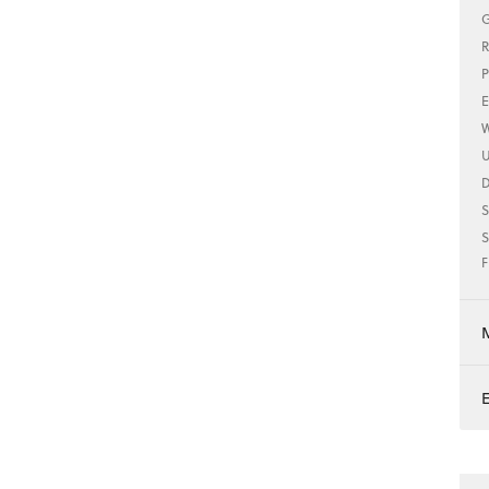
G
R
P
E
W
U
S
S
F