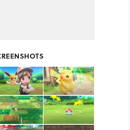
CREENSHOTS