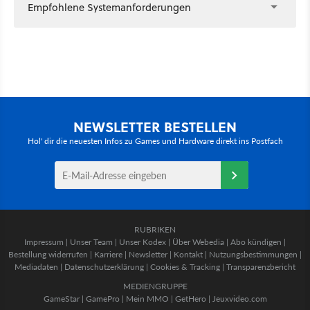
Empfohlene Systemanforderungen
NEWSLETTER BESTELLEN
Hol' dir die neuesten Infos zu Games und Hardware direkt ins Postfach
RUBRIKEN
Impressum
|
Unser Team
|
Unser Kodex
|
Über Webedia
|
Abo kündigen
|
Bestellung widerrufen
|
Karriere
|
Newsletter
|
Kontakt
|
Nutzungsbestimmungen
|
Mediadaten
|
Datenschutzerklärung
|
Cookies & Tracking
|
Transparenzbericht
MEDIENGRUPPE
GameStar
|
GamePro
|
Mein MMO
|
GetHero
|
Jeuxvideo.com