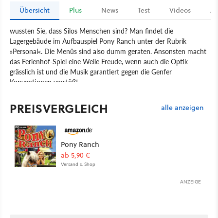
Übersicht
Plus
News
Test
Videos
Ar
wussten Sie, dass Silos Menschen sind? Man findet die
Lagergebäude im Aufbauspiel Pony Ranch unter der Rubrik
»Personal«. Die Menüs sind also dumm geraten. Ansonsten macht
das Ferienhof-Spiel eine Weile Freude, wenn auch die Optik
grässlich ist und die Musik garantiert gegen die Genfer
Konventionen verstößt.
Spiel
PC
Aufbau-Strategie
Strategie
fantastic.tv
PREISVERGLEICH
alle anzeigen
B-Alive
Pony Ranch
Pony Ranch
ab 5,90 €
Versand s. Shop
ANZEIGE