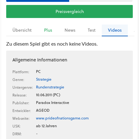
Preisvergleich
Übersicht
Plus
News
Test
Videos
Ar
Zu diesem Spiel gibt es noch keine Videos.
Allgemeine Informationen
PC
Plattform:
Strategie
Genre:
Rundenstrategie
Untergenre:
10.06.2011 (PC)
Release:
Paradox Interactive
Publisher:
AGEOD
Entwickler:
www.prideofnationsgame.com
Webseite:
ab 12 Jahren
USK:
-
DRM: