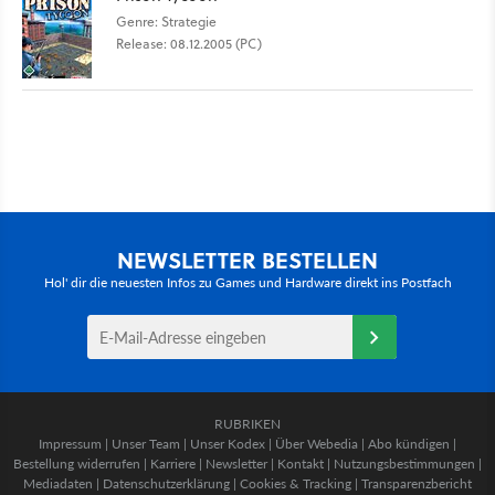
Genre: Strategie
Release: 08.12.2005 (PC)
NEWSLETTER BESTELLEN
Hol' dir die neuesten Infos zu Games und Hardware direkt ins Postfach
RUBRIKEN
Impressum
|
Unser Team
|
Unser Kodex
|
Über Webedia
|
Abo kündigen
|
Bestellung widerrufen
|
Karriere
|
Newsletter
|
Kontakt
|
Nutzungsbestimmungen
|
Mediadaten
|
Datenschutzerklärung
|
Cookies & Tracking
|
Transparenzbericht