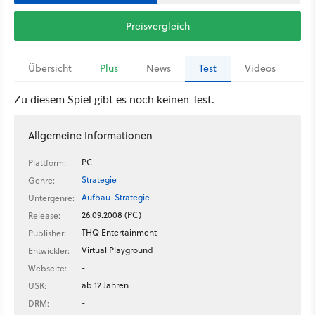
Preisvergleich
Übersicht
Plus
News
Test
Videos
Ar
Zu diesem Spiel gibt es noch keinen Test.
Allgemeine Informationen
PC
Plattform:
Strategie
Genre:
Aufbau-Strategie
Untergenre:
26.09.2008 (PC)
Release:
THQ Entertainment
Publisher:
Virtual Playground
Entwickler:
-
Webseite:
ab 12 Jahren
USK:
-
DRM: