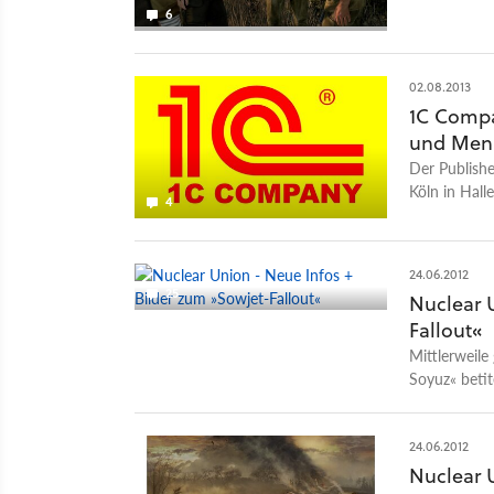
Shooter-Roll
6
Project 5.
02.08.2013
1C Compa
und Men
Der Publish
Köln in Hall
4
24.06.2012
25
Nuclear 
Fallout«
Mittlerweile
Soyuz« betit
neuem Bildma
24.06.2012
Nuclear 