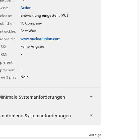
lattform:
Action
enre:
Entwicklung eingestellt (PC)
elease:
1C Company
ublisher:
Best Way
ntwickler:
www.nuclearunion.com
ebseite:
keine Angabe
SK:
-
DRM:
-
pielzeit:
-
prachen:
Nein
ree 2 play:
Minimale Systemanforderungen
Empfohlene Systemanforderungen