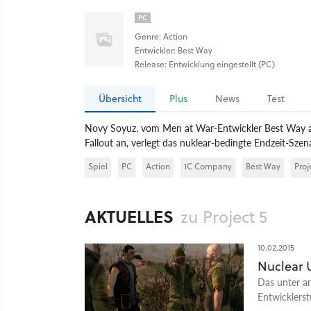
PC
Genre: Action
Entwickler: Best Way
Release: Entwicklung eingestellt (PC)
Übersicht
Plus
News
Test
Novy Soyuz, vom Men at War-Entwickler Best Way aus 
Fallout an, verlegt das nuklear-bedingte Endzeit-Szen
Spiel
PC
Action
1C Company
Best Way
Proj
AKTUELLES
zu Project 5
10.02.2015
Nuclear U
Das unter a
Entwicklerst