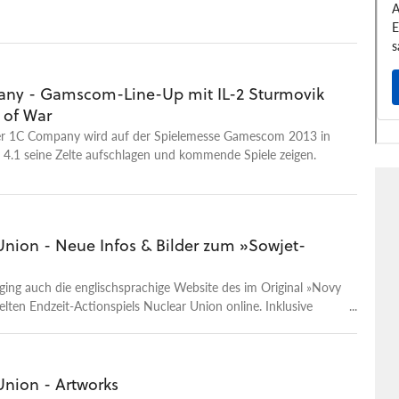
enspiel Nuclear Union. Allerdings gab es eine Umbenennung in
ny - Gamscom-Line-Up mit IL-2 Sturmovik
 of War
er 1C Company wird auf der Spielemesse Gamescom 2013 in
e 4.1 seine Zelte aufschlagen und kommende Spiele zeigen.
Union - Neue Infos & Bilder zum »Sowjet-
 ging auch die englischsprachige Website des im Original »Novy
elten Endzeit-Actionspiels Nuclear Union online. Inklusive
terial und Infos.
Union - Artworks