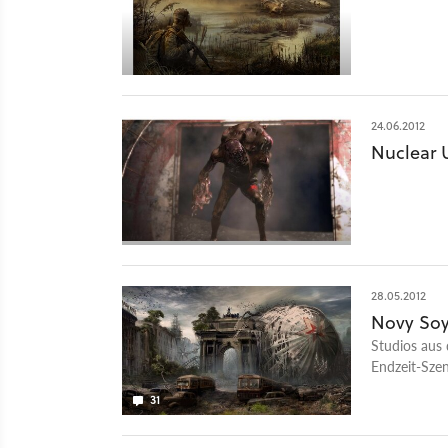
24.06.2012
Nuclear 
28.05.2012
Novy Soy
Studios aus 
Endzeit-Szen
verlegen in 
31
die Sowjetun