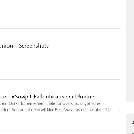
Union - Screenshots
uz - »Sowjet-Fallout« aus der Ukraine
dem Osten haben einen Faible für post-apokalyptische
arien. So auch die Entwickler Best Way aus der Ukraine. Die
ihrem Spiel Novy Soyuz Situation und Szenario von Fallout in
ion.