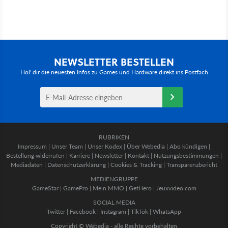
NEWSLETTER BESTELLEN
Hol' dir die neuesten Infos zu Games und Hardware direkt ins Postfach
RUBRIKEN
Impressum
|
Unser Team
|
Unser Kodex
|
Über Webedia
|
Abo kündigen
|
Bestellung widerrufen
|
Karriere
|
Newsletter
|
Kontakt
|
Nutzungsbestimmungen
|
Mediadaten
|
Datenschutzerklärung
|
Cookies & Tracking
|
Transparenzbericht
MEDIENGRUPPE
GameStar
|
GamePro
|
Mein MMO
|
GetHero
|
Jeuxvideo.com
SOCIAL MEDIA
Twitter
|
Facebook
|
Instagram
|
TikTok
|
WhatsApp
Copyright © Webedia - alle Rechte vorbehalten