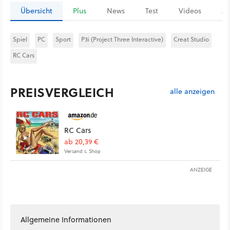
Übersicht
Plus
News
Test
Videos
Ar
Spiel
PC
Sport
P3i (Project Three Interactive)
Creat Studio
RC Cars
PREISVERGLEICH
alle anzeigen
RC Cars
ab 20,39 €
Versand s. Shop
ANZEIGE
Allgemeine Informationen