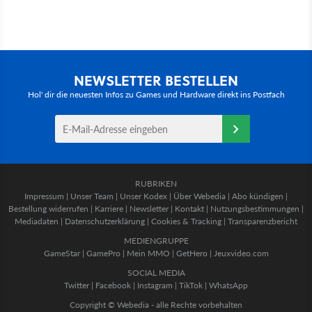
NEWSLETTER BESTELLEN
Hol' dir die neuesten Infos zu Games und Hardware direkt ins Postfach
RUBRIKEN
Impressum
|
Unser Team
|
Unser Kodex
|
Über Webedia
|
Abo kündigen
|
Bestellung widerrufen
|
Karriere
|
Newsletter
|
Kontakt
|
Nutzungsbestimmungen
|
Mediadaten
|
Datenschutzerklärung
|
Cookies & Tracking
|
Transparenzbericht
MEDIENGRUPPE
GameStar
|
GamePro
|
Mein MMO
|
GetHero
|
Jeuxvideo.com
SOCIAL MEDIA
Twitter
|
Facebook
|
Instagram
|
TikTok
|
WhatsApp
Copyright © Webedia - alle Rechte vorbehalten