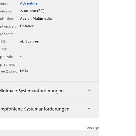
Adventure
enre:
27.08.1998 (PC)
elease:
Avalon Multimedia
ublisher:
Detalion
ntwickler:
-
ebseite:
ab 6 Jahren
SK:
-
DRM:
-
pielzeit:
-
prachen:
Nein
ree 2 play:
Minimale Systemanforderungen
Empfohlene Systemanforderungen