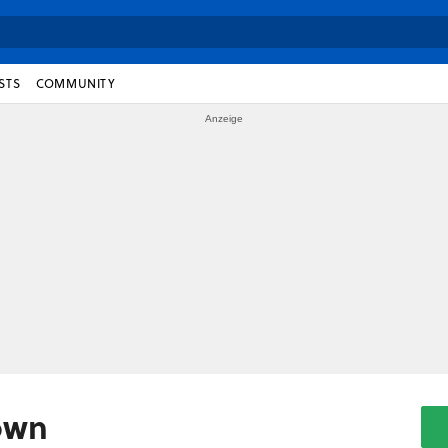
STS
COMMUNITY
own