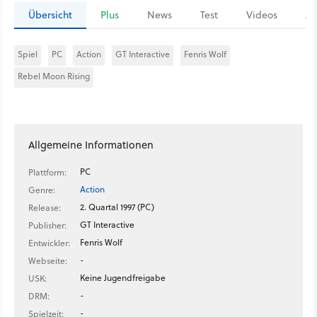
Übersicht
Plus
News
Test
Videos
Ar
Spiel
PC
Action
GT Interactive
Fenris Wolf
Rebel Moon Rising
Allgemeine Informationen
PC
Plattform:
Action
Genre:
2. Quartal 1997 (PC)
Release:
GT Interactive
Publisher:
Fenris Wolf
Entwickler:
-
Webseite:
Keine Jugendfreigabe
USK:
-
DRM:
-
Spielzeit: