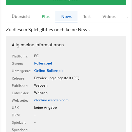
Übersicht
Plus
News
Test
Videos
Ar
Zu diesem Spiel gibt es noch keine News.
Allgemeine Informationen
PC
Plattform:
Rollenspiel
Genre:
Online-Rollenspiel
Untergenre:
Entwicklung eingestellt (PC)
Release:
Webzen
Publisher:
Webzen
Entwickler:
r2online.webzen.com
Webseite:
keine Angabe
USK:
-
DRM:
-
Spielzeit:
-
Sprachen: