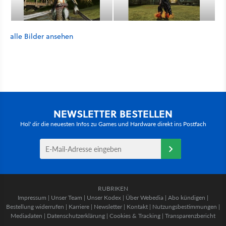
alle Bilder ansehen
NEWSLETTER BESTELLEN
Hol' dir die neuesten Infos zu Games und Hardware direkt ins Postfach
RUBRIKEN
Impressum
|
Unser Team
|
Unser Kodex
|
Über Webedia
|
Abo kündigen
|
Bestellung widerrufen
|
Karriere
|
Newsletter
|
Kontakt
|
Nutzungsbestimmungen
|
Mediadaten
|
Datenschutzerklärung
|
Cookies & Tracking
|
Transparenzbericht