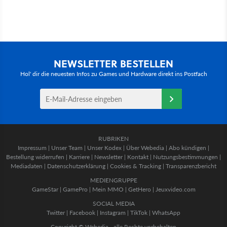
NEWSLETTER BESTELLEN
Hol' dir die neuesten Infos zu Games und Hardware direkt ins Postfach
RUBRIKEN
Impressum
|
Unser Team
|
Unser Kodex
|
Über Webedia
|
Abo kündigen
|
Bestellung widerrufen
|
Karriere
|
Newsletter
|
Kontakt
|
Nutzungsbestimmungen
|
Mediadaten
|
Datenschutzerklärung
|
Cookies & Tracking
|
Transparenzbericht
MEDIENGRUPPE
GameStar
|
GamePro
|
Mein MMO
|
GetHero
|
Jeuxvideo.com
SOCIAL MEDIA
Twitter
|
Facebook
|
Instagram
|
TikTok
|
WhatsApp
Copyright © Webedia - alle Rechte vorbehalten