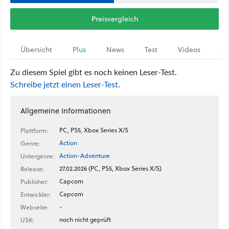
Preisvergleich
Übersicht
Plus
News
Test
Videos
Ar
Zu diesem Spiel gibt es noch keinen Leser-Test.
Schreibe jetzt einen Leser-Test
.
Allgemeine Informationen
PC, PS5, Xbox Series X/S
Plattform:
Action
Genre:
Action-Adventure
Untergenre:
27.02.2026 (PC, PS5, Xbox Series X/S)
Release:
Capcom
Publisher:
Capcom
Entwickler:
-
Webseite:
noch nicht geprüft
USK: