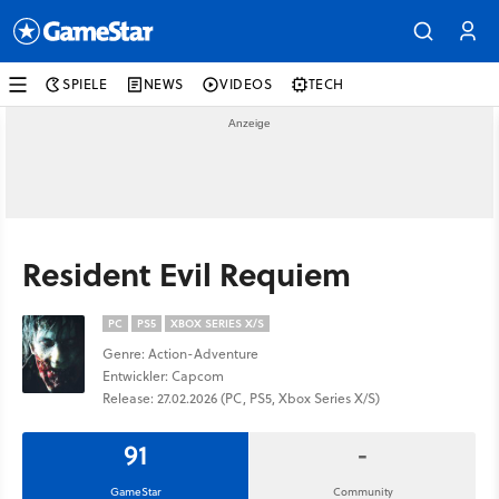
SPIELE
NEWS
VIDEOS
TECH
Resident Evil Requiem
PC
PS5
XBOX SERIES X/S
Genre: Action-Adventure
Entwickler: Capcom
Release: 27.02.2026 (PC, PS5, Xbox Series X/S)
91
-
GameStar
Community