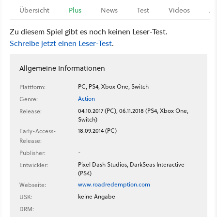
Übersicht
Plus
News
Test
Videos
Ar
Zu diesem Spiel gibt es noch keinen Leser-Test.
Schreibe jetzt einen Leser-Test
.
Allgemeine Informationen
PC, PS4, Xbox One, Switch
Plattform:
Action
Genre:
04.10.2017 (PC), 06.11.2018 (PS4, Xbox One,
Release:
Switch)
18.09.2014 (PC)
Early-Access-
Release:
-
Publisher:
Pixel Dash Studios, DarkSeas Interactive
Entwickler:
(PS4)
www.roadredemption.com
Webseite:
keine Angabe
USK:
-
DRM: