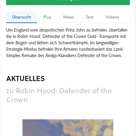
Übersicht
Plus
News
Test
Videos
Ar
Um England vom despotischen Prinz John zu befreien, überfallen
Sie in Robin Hood: Defender of the Crown Gold- Transporte mit
dem Bogen und liefern sich Schwertkämpfe. Im langweiligen
Strategie-Modus befreien Ihre Armeen rundenbasiert das Land.
Simples Remake des Amiga-Klassikers Defender of the Crown.
Spiel
PC
Strategie
dtp entertainment
Cinemaware
Robin Hood: Defender of the Crown
AKTUELLES
zu Robin Hood: Defender of the
Crown