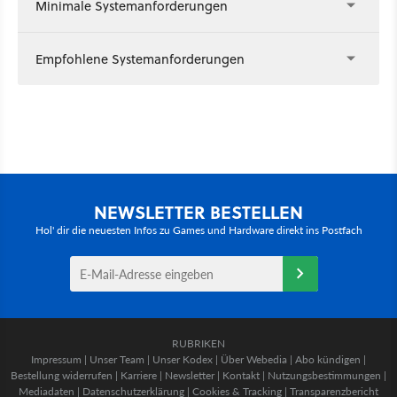
Minimale Systemanforderungen
Empfohlene Systemanforderungen
NEWSLETTER BESTELLEN
Hol' dir die neuesten Infos zu Games und Hardware direkt ins Postfach
RUBRIKEN
Impressum
|
Unser Team
|
Unser Kodex
|
Über Webedia
|
Abo kündigen
|
Bestellung widerrufen
|
Karriere
|
Newsletter
|
Kontakt
|
Nutzungsbestimmungen
|
Mediadaten
|
Datenschutzerklärung
|
Cookies & Tracking
|
Transparenzbericht