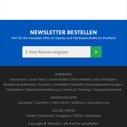
NEWSLETTER BESTELLEN
Hol' dir die neuesten Infos zu Games und Hardware direkt ins Postfach
RUBRIKEN
Impressum
|
Unser Team
|
Unser Kodex
|
Über Webedia
|
Abo kündigen
|
Bestellung widerrufen
|
Karriere
|
Newsletter
|
Kontakt
|
Nutzungsbestimmungen
|
Mediadaten
|
Datenschutzerklärung
|
Cookies & Tracking
|
Transparenzbericht
MEDIENGRUPPE
GameStar
|
GamePro
|
Mein MMO
|
GetHero
|
Jeuxvideo.com
SOCIAL MEDIA
Twitter
|
Facebook
|
Instagram
|
TikTok
|
WhatsApp
Copyright © Webedia - alle Rechte vorbehalten