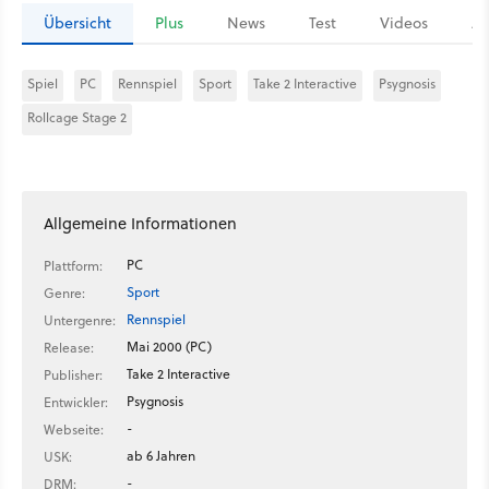
Übersicht
Plus
News
Test
Videos
Ar
Spiel
PC
Rennspiel
Sport
Take 2 Interactive
Psygnosis
Rollcage Stage 2
Allgemeine Informationen
PC
Plattform:
Sport
Genre:
Rennspiel
Untergenre:
Mai 2000 (PC)
Release:
Take 2 Interactive
Publisher:
Psygnosis
Entwickler:
-
Webseite:
ab 6 Jahren
USK:
-
DRM: