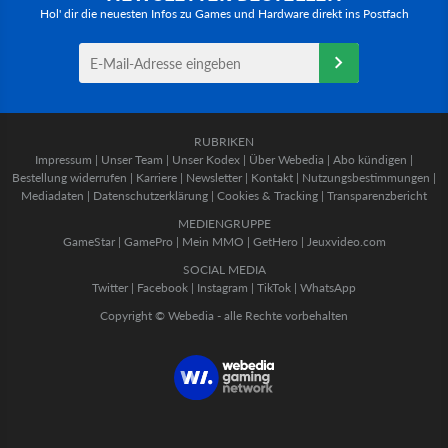
Hol' dir die neuesten Infos zu Games und Hardware direkt ins Postfach
RUBRIKEN
Impressum
|
Unser Team
|
Unser Kodex
|
Über Webedia
|
Abo kündigen
|
Bestellung widerrufen
|
Karriere
|
Newsletter
|
Kontakt
|
Nutzungsbestimmungen
|
Mediadaten
|
Datenschutzerklärung
|
Cookies & Tracking
|
Transparenzbericht
MEDIENGRUPPE
GameStar
|
GamePro
|
Mein MMO
|
GetHero
|
Jeuxvideo.com
SOCIAL MEDIA
Twitter
|
Facebook
|
Instagram
|
TikTok
|
WhatsApp
Copyright © Webedia - alle Rechte vorbehalten