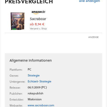
PREISVERGLEICH
alle anzeigen
Sacraboar
ab 8,94 €
Versand s. Shop
ANZEIGE
Allgemeine Informationen
PC
Plattform:
Strategie
Genre:
Echtzeit-Strategie
Untergenre:
06.11.2009 (PC)
Release:
rokapublish
Publisher:
Makivision
Entwickler:
www.sacraboar.com
Webseite: