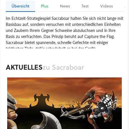
Übersicht
Plus
News
Test
Videos
Ar
Im Echtzeit-Strategiespiel Sacraboar halten Sie sich nicht lange mit
Basisbau auf, sondern versuchen mit unterschiedlichen Einheiten
und Zaubern Ihrem Gegner Schweine abzuluchsen und in Ihre
Basis zu verfrachten. Das Prinzip beruht auf Capture the Flag.
Sacraboar bietet spannende, schnelle Gefechte mit einiger
taktischer Tiefe, dafür schwächelt es bei der Grafik.
Spiel
PC
Echtzeit-Strategie
Strategie
rokapublish
AKTUELLES
zu Sacraboar
Makivision
Sacraboar