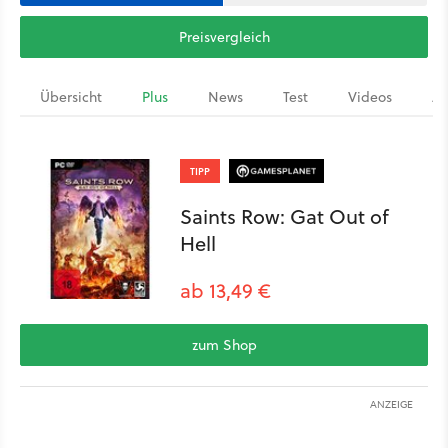
Preisvergleich
Übersicht
Plus
News
Test
Videos
Ar
TIPP
Saints Row: Gat Out of
Hell
ab 13,49 €
zum Shop
ANZEIGE