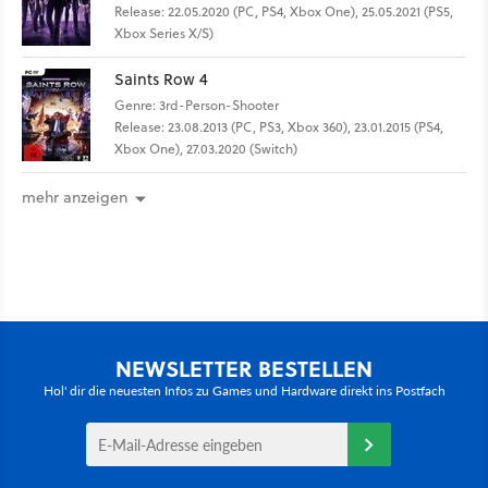
Release: 22.05.2020 (PC, PS4, Xbox One), 25.05.2021 (PS5,
Xbox Series X/S)
Saints Row 4
Genre: 3rd-Person-Shooter
Release: 23.08.2013 (PC, PS3, Xbox 360), 23.01.2015 (PS4,
Xbox One), 27.03.2020 (Switch)
mehr anzeigen
NEWSLETTER BESTELLEN
Hol' dir die neuesten Infos zu Games und Hardware direkt ins Postfach