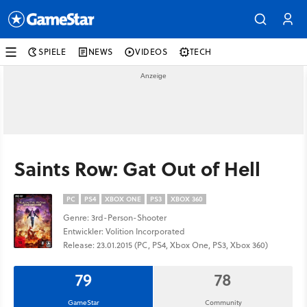
SPIELE
NEWS
VIDEOS
TECH
Saints Row: Gat Out of Hell
PC
PS4
XBOX ONE
PS3
XBOX 360
Genre: 3rd-Person-Shooter
Entwickler: Volition Incorporated
Release: 23.01.2015 (PC, PS4, Xbox One, PS3, Xbox 360)
79
78
GameStar
Community