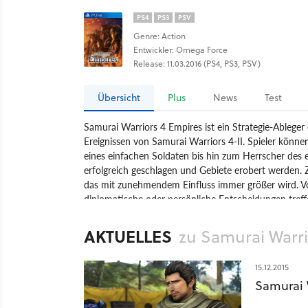
PS4
PS3
PSV
Genre: Action
Entwickler: Omega Force
Release: 11.03.2016 (PS4, PS3, PSV)
Übersicht
Plus
News
Test
Samurai Warriors 4 Empires ist ein Strategie-Ableger
Ereignissen von Samurai Warriors 4-II. Spieler könn
eines einfachen Soldaten bis hin zum Herrscher des
erfolgreich geschlagen und Gebiete erobert werden. 
das mit zunehmendem Einfluss immer größer wird. Von
diplomatische oder persönliche Entscheidungen treff
Spiel
PlayStation 3
PlayStation 4
PS Vita
PlayS
AKTUELLES
zu Samurai Warri
Samurai Warriors 4 Empires
15.12.2015
Samurai 