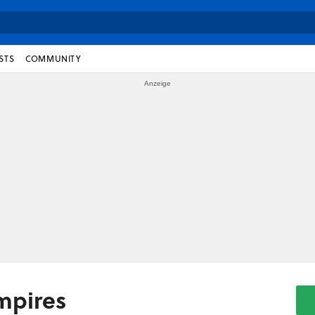
STS
COMMUNITY
mpires