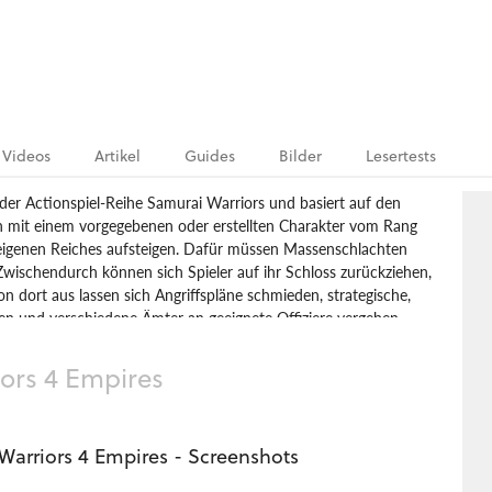
Videos
Artikel
Guides
Bilder
Lesertests
 der Actionspiel-Reihe Samurai Warriors und basiert auf den
en mit einem vorgegebenen oder erstellten Charakter vom Rang
 eigenen Reiches aufsteigen. Dafür müssen Massenschlachten
Zwischendurch können sich Spieler auf ihr Schloss zurückziehen,
 dort aus lassen sich Angriffspläne schmieden, strategische,
en und verschiedene Ämter an geeignete Offiziere vergeben.
tation
Action
Koei
Omega Force
ors 4 Empires
Warriors 4 Empires - Screenshots