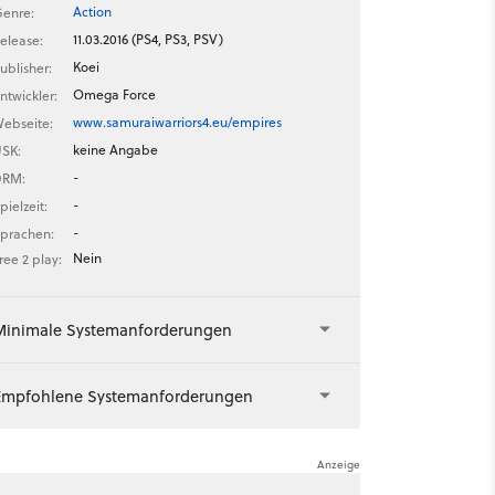
Action
enre:
11.03.2016 (PS4, PS3, PSV)
elease:
Koei
ublisher:
Omega Force
ntwickler:
www.samuraiwarriors4.eu/empires
ebseite:
keine Angabe
SK:
-
DRM:
-
pielzeit:
-
prachen:
Nein
ree 2 play:
Minimale Systemanforderungen
Empfohlene Systemanforderungen