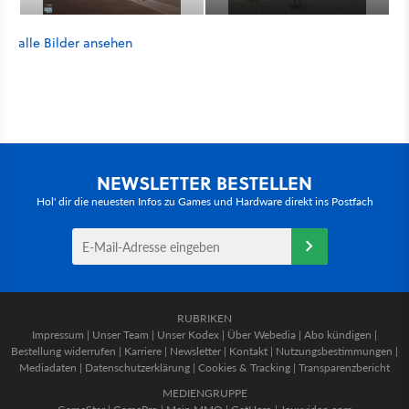
alle Bilder ansehen
NEWSLETTER BESTELLEN
Hol' dir die neuesten Infos zu Games und Hardware direkt ins Postfach
RUBRIKEN
Impressum
|
Unser Team
|
Unser Kodex
|
Über Webedia
|
Abo kündigen
|
Bestellung widerrufen
|
Karriere
|
Newsletter
|
Kontakt
|
Nutzungsbestimmungen
|
Mediadaten
|
Datenschutzerklärung
|
Cookies & Tracking
|
Transparenzbericht
MEDIENGRUPPE