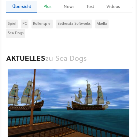
Übersicht
Plus
News
Test
Videos
Ar
Spiel
PC
Rollenspiel
Bethesda Softworks
Akella
Sea Dogs
AKTUELLES
zu Sea Dogs