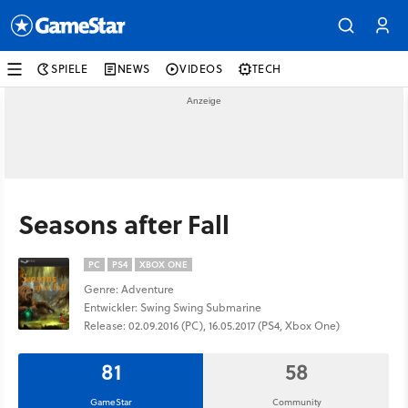
SPIELE
NEWS
VIDEOS
TECH
Seasons after Fall
PC
PS4
XBOX ONE
Genre: Adventure
Entwickler: Swing Swing Submarine
Release: 02.09.2016 (PC), 16.05.2017 (PS4, Xbox One)
81
58
GameStar
Community