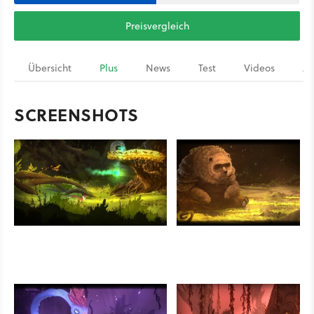
Preisvergleich
Übersicht
Plus
News
Test
Videos
Ar
SCREENSHOTS