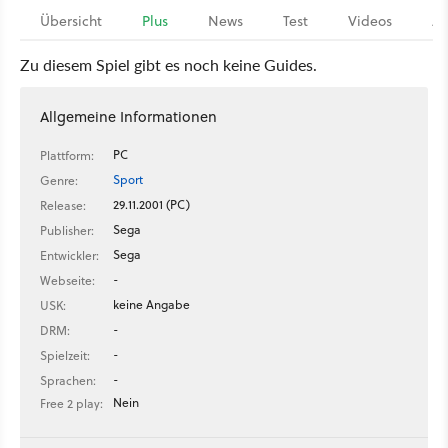
Übersicht
Plus
News
Test
Videos
Ar
Zu diesem Spiel gibt es noch keine Guides.
Allgemeine Informationen
PC
Plattform:
Sport
Genre:
29.11.2001 (PC)
Release:
Sega
Publisher:
Sega
Entwickler:
-
Webseite:
keine Angabe
USK:
-
DRM:
-
Spielzeit:
-
Sprachen:
Nein
Free 2 play: