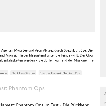
n Agenten Myra Lee und Aron Alvarez durch Spezialaufträge. Die
nd Aron sich lieber bleipustend unter die Feinde wirft. Der Clou
ldenfähigkeiten werden – Sie dürfen während der Missionen frei
Namco
Black Lion Studios
Shadow Harvest: Phantom Ops
est: Phantom Ops
P
arvest: Phantom Ops im Test - Die Rückkehr