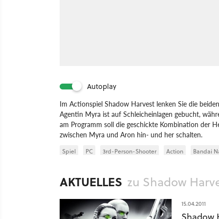
Autoplay
Im Actionspiel Shadow Harvest lenken Sie die beide
Agentin Myra ist auf Schleicheinlagen gebucht, währe
am Programm soll die geschickte Kombination der He
zwischen Myra und Aron hin- und her schalten.
Spiel
PC
3rd-Person-Shooter
Action
Bandai 
Shooter
AKTUELLES
zu Shadow Harv
15.04.2011
Shadow H