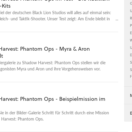
G
-Kits
U
iel der deutschen Black Lion Studios will alles auf einmal sein:
leich- und Taktik-Shooter. Unser Test zeigt: Am Ende bleibt in
R
est: Phantom Ops von allem nur ein bisschen.
P
E
W
arvest: Phantom Ops - Myra & Aron
U
lt
ldergalerie zu Shadow Harvest: Phantom Ops stellen wir die
S
agonisten Myra und Aron und ihre Vorgehensweisen vor.
S
F
arvest: Phantom Ops - Beispielmission im
ie in der Bilder-Galerie Schritt für Schritt durch eine Mission
 Harvest: Phantom Ops.