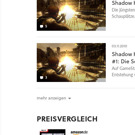
Shadow H
Die jüngste
Schauplätze.
5
03.11.2010
Shadow H
#1: Die 
Auf GameStar
Entstehung 
3
und Schauplä
mehr anzeigen
PREISVERGLEICH