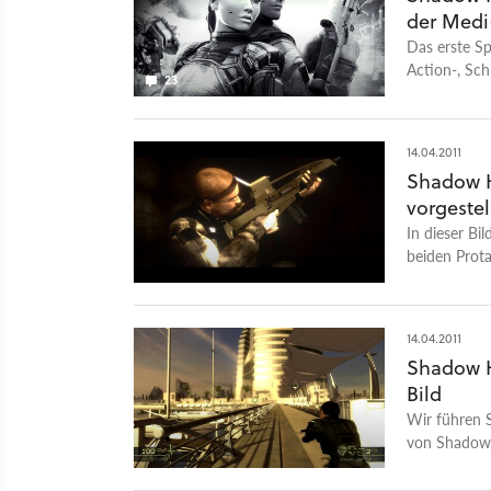
der Medi
Das erste Sp
Action-, Sch
23
Shadow Harv
14.04.2011
Shadow H
vorgestel
In dieser Bi
beiden Prot
14.04.2011
Shadow H
Bild
Wir führen S
von Shadow