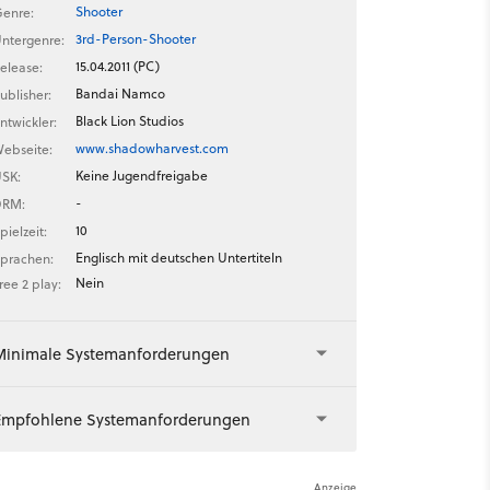
Shooter
enre:
3rd-Person-Shooter
ntergenre:
15.04.2011 (PC)
elease:
Bandai Namco
ublisher:
Black Lion Studios
ntwickler:
www.shadowharvest.com
ebseite:
Keine Jugendfreigabe
SK:
-
DRM:
10
pielzeit:
Englisch mit deutschen Untertiteln
prachen:
Nein
ree 2 play:
Minimale Systemanforderungen
Empfohlene Systemanforderungen