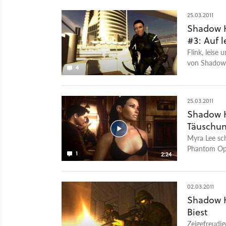
25.03.2011
Shadow H
#3: Auf 
Flink, leise
von Shadow 
4
Tarnfeld, Ar
25.03.2011
Shadow H
Täuschu
Myra Lee sch
Phantom Ops
1
2:24
02.03.2011
Shadow H
Biest
Zeigefreudi