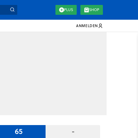
PLUS
SHOP
ANMELDEN
65
-