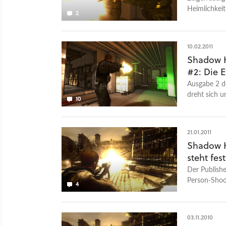
Heimlichkei
2
gemeinsamer
10.02.2011
Shadow H
#2: Die 
Ausgabe 2 d
dreht sich u
10
21.01.2011
Shadow H
steht fest
Der Publishe
Person-Shoo
4
03.11.2010