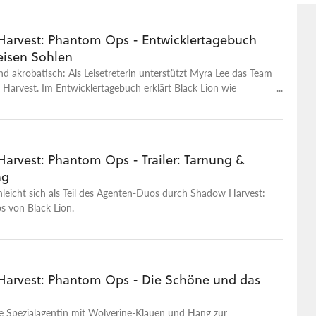
arvest: Phantom Ops - Entwicklertagebuch
leisen Sohlen
 und akrobatisch: Als Leisetreterin unterstützt Myra Lee das Team
Harvest. Im Entwicklertagebuch erklärt Black Lion wie
mbrust und andere Spielsachen funktionieren.
arvest: Phantom Ops - Trailer: Tarnung &
ng
leicht sich als Teil des Agenten-Duos durch Shadow Harvest:
 von Black Lion.
arvest: Phantom Ops - Die Schöne und das
ge Spezialagentin mit Wolverine-Klauen und Hang zur