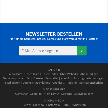
NEWSLETTER BESTELLEN
Hol' dir die neuesten Infos zu Games und Hardware direkt ins Postfach
RUBRIKEN
Impressum
|
Unser Team
|
Unser Kodex
|
Über Webedia
|
Abo kündigen
|
Bestellung widerrufen
|
Karriere
|
Newsletter
|
Kontakt
|
Nutzungsbestimmungen
|
Mediadaten
|
Datenschutzerklärung
|
Cookies & Tracking
|
Transparenzbericht
MEDIENGRUPPE
GameStar
|
GamePro
|
Mein MMO
|
GetHero
|
Jeuxvideo.com
SOCIAL MEDIA
Twitter
|
Facebook
|
Instagram
|
TikTok
|
WhatsApp