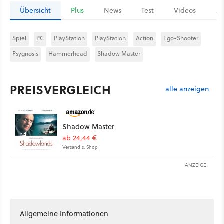
Übersicht
Plus
News
Test
Videos
Ar
Spiel
PC
PlayStation
PlayStation
Action
Ego-Shooter
Psygnosis
Hammerhead
Shadow Master
PREISVERGLEICH
alle anzeigen
Shadow Master
ab 24,44 €
Versand s. Shop
ANZEIGE
Allgemeine Informationen