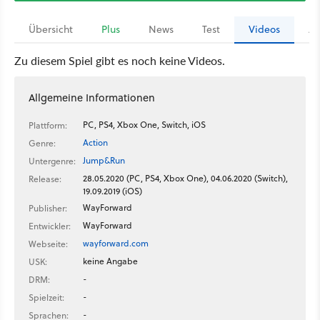
Übersicht
Plus
News
Test
Videos
Ar
Zu diesem Spiel gibt es noch keine Videos.
Allgemeine Informationen
PC, PS4, Xbox One, Switch, iOS
Plattform:
Action
Genre:
Jump&Run
Untergenre:
28.05.2020 (PC, PS4, Xbox One), 04.06.2020 (Switch),
Release:
19.09.2019 (iOS)
WayForward
Publisher:
WayForward
Entwickler:
wayforward.com
Webseite:
keine Angabe
USK:
-
DRM:
-
Spielzeit:
-
Sprachen: