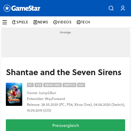
SPIELE
NEWS
VIDEOS
TECH
Shantae and the Seven Sirens
PC
PS4
XBOX ONE
SWITCH
IOS
Genre: Jump&Run
Entwickler: WayForward
Release: 28.05.2020 (PC, PS4, Xbox One), 04.06.2020 (Switch),
19.09.2019 (iOS)
Preisvergleich