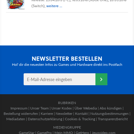
(Switch),
weitere ...
NEWSLETTER BESTELLEN
Hol' dir die neuesten Infos zu Games und Hardware direkt ins Postfach
RUBRIKEN
Impressum
|
Unser Team
|
Unser Kodex
|
Über Webedia
|
Abo kündigen
|
Bestellung widerrufen
|
Karriere
|
Newsletter
|
Kontakt
|
Nutzungsbestimmungen
|
Mediadaten
|
Datenschutzerklärung
|
Cookies & Tracking
|
Transparenzbericht
MEDIENGRUPPE
GameStar
|
GamePro
|
Mein MMO
|
GetHero
|
Jeuxvideo.com