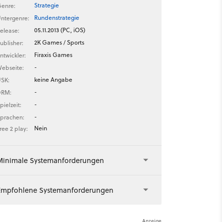
Strategie
enre:
Rundenstrategie
ntergenre:
05.11.2013 (PC, iOS)
elease:
2K Games / Sports
ublisher:
Firaxis Games
ntwickler:
-
ebseite:
keine Angabe
SK:
-
DRM:
-
pielzeit:
-
prachen:
Nein
ree 2 play:
Minimale Systemanforderungen
Empfohlene Systemanforderungen