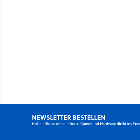
NEWSLETTER BESTELLEN
Hol' dir die neuesten Infos zu Games und Hardware direkt ins Pos