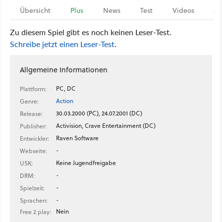
Übersicht
Plus
News
Test
Videos
Ar
Zu diesem Spiel gibt es noch keinen Leser-Test.
Schreibe jetzt einen Leser-Test
.
Allgemeine Informationen
PC, DC
Plattform:
Action
Genre:
30.03.2000 (PC), 24.07.2001 (DC)
Release:
Activision, Crave Entertainment (DC)
Publisher:
Raven Software
Entwickler:
-
Webseite:
Keine Jugendfreigabe
USK:
-
DRM:
-
Spielzeit:
-
Sprachen:
Nein
Free 2 play: