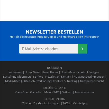
NEWSLETTER BESTELLEN
Hol' dir die neuesten Infos zu Games und Hardware direkt ins Postfach
RUBRIKEN
Impressum
|
Unser Team
|
Unser Kodex
|
Über Webedia
|
Abo kündigen
|
Bestellung widerrufen
|
Karriere
|
Newsletter
|
Kontakt
|
Nutzungsbestimmungen
|
Mediadaten
|
Datenschutzerklärung
|
Cookies & Tracking
|
Transparenzbericht
MEDIENGRUPPE
GameStar
|
GamePro
|
Mein MMO
|
GetHero
|
Jeuxvideo.com
SOCIAL MEDIA
Twitter
|
Facebook
|
Instagram
|
TikTok
|
WhatsApp