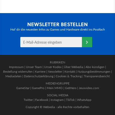
NEWSLETTER BESTELLEN
Hol' dir die neuesten Infos zu Games und Hardware direkt ins Postfach
RUBRIKEN
Impressum
|
Unser Team
|
Unser Kodex
|
Über Webedia
|
Abo kündigen
|
Bestellung widerrufen
|
Karriere
|
Newsletter
|
Kontakt
|
Nutzungsbestimmungen
|
Mediadaten
|
Datenschutzerklärung
|
Cookies & Tracking
|
Transparenzbericht
MEDIENGRUPPE
GameStar
|
GamePro
|
Mein MMO
|
GetHero
|
Jeuxvideo.com
SOCIAL MEDIA
Twitter
|
Facebook
|
Instagram
|
TikTok
|
WhatsApp
Copyright © Webedia - alle Rechte vorbehalten