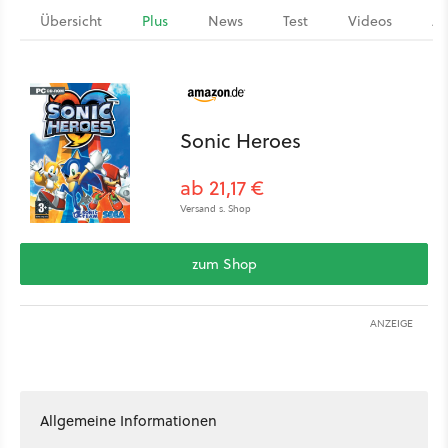
Übersicht
Plus
News
Test
Videos
Ar
Sonic Heroes
ab 21,17 €
Versand s. Shop
zum Shop
ANZEIGE
Allgemeine Informationen