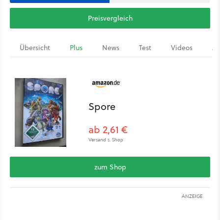
Preisvergleich
Übersicht
Plus
News
Test
Videos
Ar
Spore
ab 2,61 €
Versand s. Shop
zum Shop
ANZEIGE