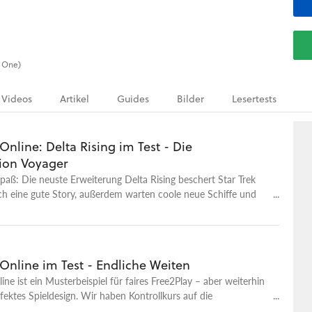
x One)
Videos
Artikel
Guides
Bilder
Lesertests
 Online: Delta Rising im Test - Die
tion Voyager
paß: Die neuste Erweiterung Delta Rising beschert Star Trek
ch eine gute Story, außerdem warten coole neue Schiffe und
 im Delta-Quadranten. Doch reicht das schon für eine
?
 Online im Test - Endliche Weiten
line ist ein Musterbeispiel für faires Free2Play – aber weiterhin
rfektes Spieldesign. Wir haben Kontrollkurs auf die
 gesetzt.