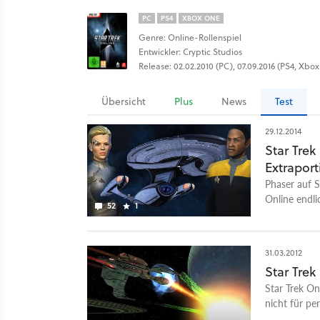
PC
PS4
XBOX ONE
Genre: Online-Rollenspiel
Entwickler: Cryptic Studios
Release: 02.02.2010 (PC), 07.09.2016 (PS4, Xbo
Übersicht
Plus
News
Test
29.12.2014
Star Trek
Extrapor
Phaser auf S
Online endli
52
1
Fertigkeiten
Aufwertung
31.03.2012
Star Trek
Star Trek On
nicht für pe
Gratisgalaxie