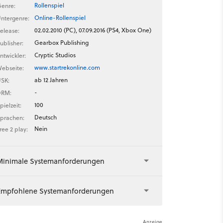
Rollenspiel
enre:
Online-Rollenspiel
ntergenre:
02.02.2010 (PC), 07.09.2016 (PS4, Xbox One)
elease:
Gearbox Publishing
ublisher:
Cryptic Studios
ntwickler:
www.startrekonline.com
ebseite:
ab 12 Jahren
SK:
-
DRM:
100
pielzeit:
Deutsch
prachen:
Nein
ree 2 play:
Minimale Systemanforderungen
Empfohlene Systemanforderungen