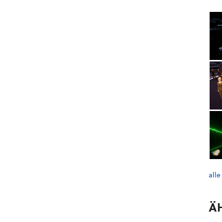
alle
Ä