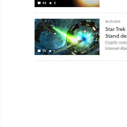
42
2
18.05.2010
Star Trek
Stand d
Cryptic nutz
Internet-Abe
75
1
Version nach