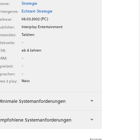
Strategie
enre:
Echtzeit-Strategie
ntergenre:
06.03.2002 (PC)
elease:
Interplay Entertainment
ublisher:
Taldren
ntwickler:
-
ebseite:
ab 6 Jahren
SK:
-
DRM:
-
pielzeit:
-
prachen:
Nein
ree 2 play:
Minimale Systemanforderungen
Empfohlene Systemanforderungen