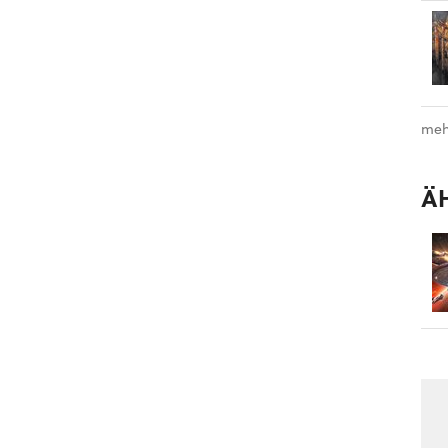
meh
Ä