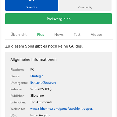
GameStar
Community
Preisvergleich
Übersicht
Plus
News
Test
Videos
Ar
Zu diesem Spiel gibt es noch keine Guides.
Allgemeine Informationen
PC
Plattform:
Strategie
Genre:
Echtzeit-Strategie
Untergenre:
16.06.2022 (PC)
Release:
Slitherine
Publisher:
The Artistocrats
Entwickler:
www.slitherine.com/game/starship-trooper…
Webseite:
keine Angabe
USK: