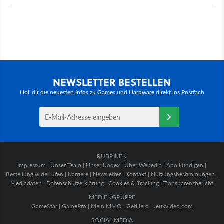
NEWSLETTER BESTELLEN
Hol' dir die neuesten Infos zu Games und Hardware direkt ins Postfach
RUBRIKEN
Impressum
|
Unser Team
|
Unser Kodex
|
Über Webedia
|
Abo kündigen
|
Bestellung widerrufen
|
Karriere
|
Newsletter
|
Kontakt
|
Nutzungsbestimmungen
|
Mediadaten
|
Datenschutzerklärung
|
Cookies & Tracking
|
Transparenzbericht
MEDIENGRUPPE
GameStar
|
GamePro
|
Mein MMO
|
GetHero
|
Jeuxvideo.com
SOCIAL MEDIA