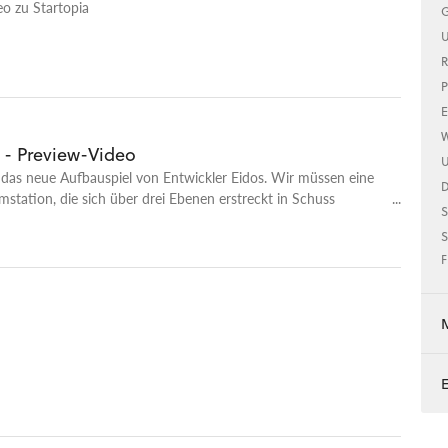
o zu Startopia
G
U
R
P
E
W
 - Preview-Video
U
t das neue Aufbauspiel von Entwickler Eidos. Wir müssen eine
tation, die sich über drei Ebenen erstreckt in Schuss
S
zahlungskräftige Kundschaft anzulocken.
S
F