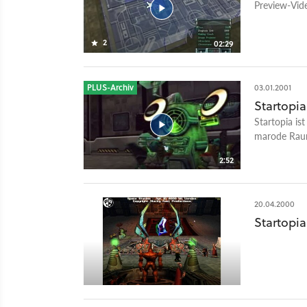
Preview-Vide
2
02:29
PLUS-Archiv
03.01.2001
Startopia
Startopia is
marode Raums
bringen, um 
2:52
20.04.2000
Startopia