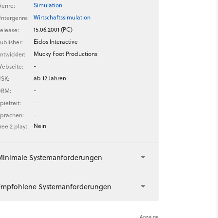
Simulation
enre:
Wirtschaftssimulation
ntergenre:
15.06.2001 (PC)
elease:
Eidos Interactive
ublisher:
Mucky Foot Productions
ntwickler:
-
ebseite:
ab 12 Jahren
SK:
-
DRM:
-
pielzeit:
-
prachen:
Nein
ree 2 play:
Minimale Systemanforderungen
Empfohlene Systemanforderungen