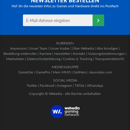
Hol' dir die neuesten Infos zu Games und Hardware direkt ins Postfach
RUBRIKEN
Impressum
|
Unser Team
|
Unser Kodex
|
Über Webedia
|
Abo kündigen
|
Bestellung widerrufen
|
Karriere
|
Newsletter
|
Kontakt
|
Nutzungsbestimmungen
|
Mediadaten
|
Datenschutzerklärung
|
Cookies & Tracking
|
Transparenzbericht
MEDIENGRUPPE
GameStar
|
GamePro
|
Mein MMO
|
GetHero
|
Jeuxvideo.com
SOCIAL MEDIA
Twitter
|
Facebook
|
Instagram
|
TikTok
|
WhatsApp
Copyright © Webedia - alle Rechte vorbehalten