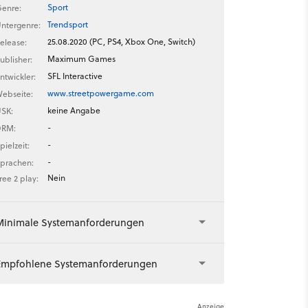
Sport
enre:
Trendsport
ntergenre:
25.08.2020 (PC, PS4, Xbox One, Switch)
elease:
Maximum Games
ublisher:
SFL Interactive
ntwickler:
www.streetpowergame.com
ebseite:
keine Angabe
SK:
-
DRM:
-
pielzeit:
-
prachen:
Nein
ree 2 play:
Minimale Systemanforderungen
Empfohlene Systemanforderungen