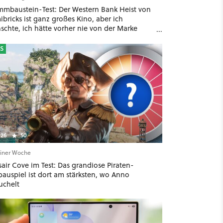
mmbaustein-Test: Der Western Bank Heist von
bricks ist ganz großes Kino, aber ich
schte, ich hätte vorher nie von der Marke
ört
S
26
50
einer Woche
air Cove im Test: Das grandiose Piraten-
bauspiel ist dort am stärksten, wo Anno
uchelt