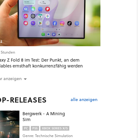
2
2 Stunden
xy Z Fold 8 im Test: Der Punkt, an dem
dables ernsthaft konkurrenzfähig werden
r anzeigen
OP-RELEASES
alle anzeigen
Bergwerk - A Mining
Sim
PC
PS5
XBOX SERIES X/S
Genre: Technische Simulation