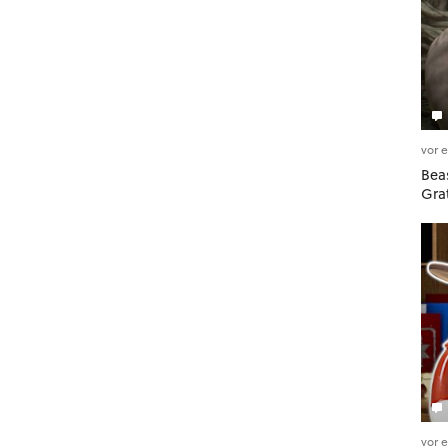
vor 
Beas
Gra
vor 