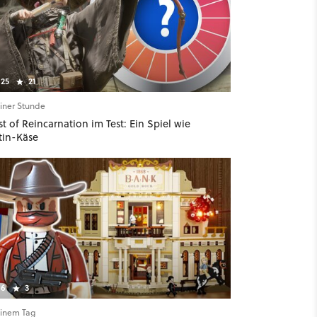
25
21
einer Stunde
t of Reincarnation im Test: Ein Spiel wie
tin-Käse
6
3
einem Tag