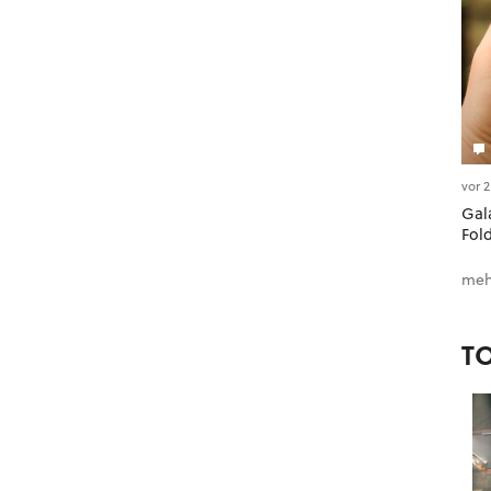
vor 
Gala
Fol
meh
T