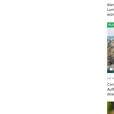
Kle
Lumi
wün
geh
PLU
vor 
Cors
Auf
stra